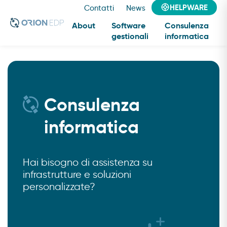
HELPWARE
Contatti
News
About
Software
Consulenza
gestionali
informatica
Dal 1980, creiamo e sviluppiamo
la vostra idea di software gestionale
Consulenza
informatica
Hai bisogno di assistenza su
infrastrutture e soluzioni
personalizzate?